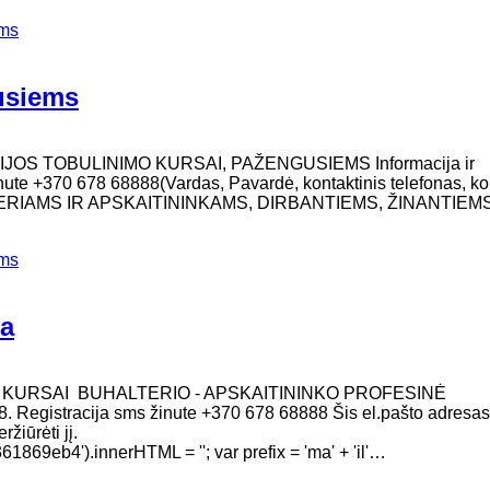
ems
gusiems
IJOS TOBULINIMO KURSAI, PAŽENGUSIEMS Informacija ir
inute +370 678 68888(Vardas, Pavardė, kontaktinis telefonas, ko
TERIAMS IR APSKAITININKAMS, DIRBANTIEMS, ŽINANTIEM
ems
ga
O KURSAI BUHALTERIO - APSKAITININKO PROFESINĖ
. Registracija sms žinute +370 678 68888 Šis el.pašto adresas
žiūrėti jį.
9eb4').innerHTML = ''; var prefix = 'ma' + 'il'…