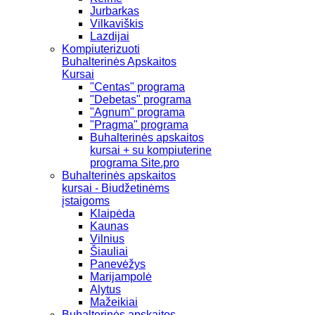
Jurbarkas
Vilkaviškis
Lazdijai
Kompiuterizuoti
Buhalterinės Apskaitos
Kursai
"Centas" programa
"Debetas" programa
"Agnum" programa
"Pragma" programa
Buhalterinės apskaitos
kursai + su kompiuterine
programa Site.pro
Buhalterinės apskaitos
kursai - Biudžetinėms
įstaigoms
Klaipėda
Kaunas
Vilnius
Šiauliai
Panevėžys
Marijampolė
Alytus
Mažeikiai
Buhalterinės apskaitos