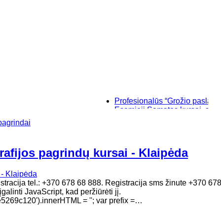
Profesionalūs “Grožio paslaptys”, 
Esamieji Sąmatos kursai, su "SIS
Baziniai individualūs permanentin
pagrindai
“Savęs pažinimo”, makiažo kursai 
rafijos pagrindų kursai - Klaipėda
gistracija tel.: +370 678 68 888. Registracija sms žinute +370 6
alinti JavaScript, kad peržiūrėti jį.
69c120').innerHTML = ''; var prefix =…