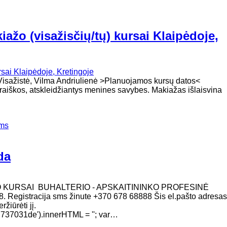
ažo (visažisčių/tų) kursai Klaipėdoje,
oja - Visažistė, Vilma Andriulienė >Planuojamos kursų datos
šraiškos, atskleidžiantys menines savybes. Makiažas išlaisvina
ems
da
O KURSAI BUHALTERIO - APSKAITININKO PROFESINĖ
. Registracija sms žinute +370 678 68888 Šis el.pašto adresas
žiūrėti jį.
37031de').innerHTML = ''; var…