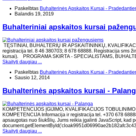
Paskelbtas
Buhalterinės Apskaitos Kursai - Pradedanti
Balandis 19, 2019
Buhalteriniai apskaitos kursai pažen
TĘSTINIAI, BUHALTERIŲ IR APSKAITININKŲ, KVALIFIKAC
registracija tel. 8 46 380703; 8 678 68888. Registracija sms ž
kursai). ​PROGRAMA SKIRTA - SPECIALISTAMS, BUHAL
Skaityti daugiau ...
Paskelbtas
Buhalterinės Apskaitos Kursai - Pradedanti
Sausio 12, 2014
Buhalterinės apskaitos kursai - Palan
KOMPETENCIJOS ĮGIJIMO, KVALIFIKACIJOS TOBULINIM
KOMPETENCIJA Informacija ir registracija tel. +370 678 68888
apsaugotas nuo šiukšlių. Jums reikia įgalinti JavaScript, kad per
document.getElementById('cloak9951d06990ae2b182afc3c436186
Skaityti daugiau ...