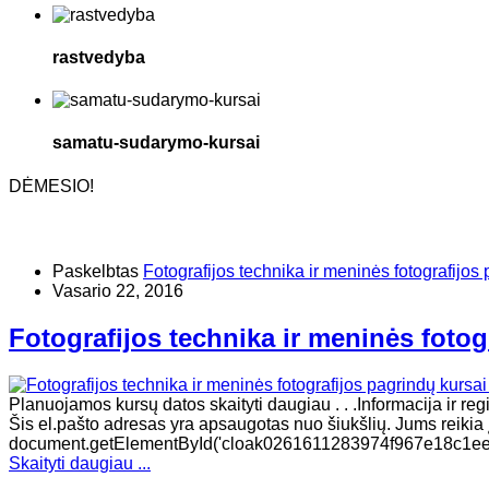
rastvedyba
samatu-sudarymo-kursai
DĖMESIO!
Paskelbtas
Fotografijos technika ir meninės fotografijos 
Vasario 22, 2016
Fotografijos technika ir meninės fotog
Planuojamos kursų datos skaityti daugiau . . .Informacija ir re
Šis el.pašto adresas yra apsaugotas nuo šiukšlių. Jums reikia įg
document.getElementById('cloak0261611283974f967e18c1ee52
Skaityti daugiau ...