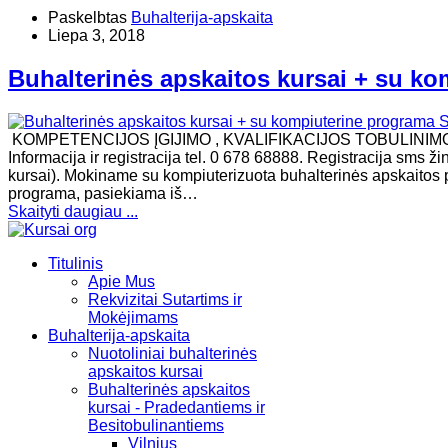
Paskelbtas
Buhalterija-apskaita
Liepa 3, 2018
Buhalterinės apskaitos kursai + su ko
KOMPETENCIJOS ĮGIJIMO , KVALIFIKACIJOS TOBULINI
Informacija ir registracija tel. 0 678 68888. Registracija sms 
kursai). Mokiname su kompiuterizuota buhalterinės apskaitos 
programa, pasiekiama iš…
Skaityti daugiau ...
Titulinis
Apie Mus
Rekvizitai Sutartims ir
Mokėjimams
Buhalterija-apskaita
Nuotoliniai buhalterinės
apskaitos kursai
Buhalterinės apskaitos
kursai - Pradedantiems ir
Besitobulinantiems
Vilnius