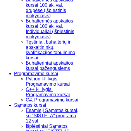
kursai 100 ak. val.
grupėse (Išplėstinis
mokymasis)
Buhalterinės apskaitos
kursai 100 ak. val.
Individualiai (Išplėstinis
mokymasis)
Tęstiniai, buhalterių ir
apskaitininkų,
kvalifikacijos tobulinimo
kursai
Buhalteriniai apskaitos
kursai pažengusiems
Programavimo kursai
Python I-II lygis.
Programavimo kursai
C++ I-II lygis.
Programavimo kursai
C#. Programavimo kursai
Sąmatos kursai
Esamieji Sąmatos kursai,
su "SISTELA" programa
12 val.
Išplėstiniai Sąmatos