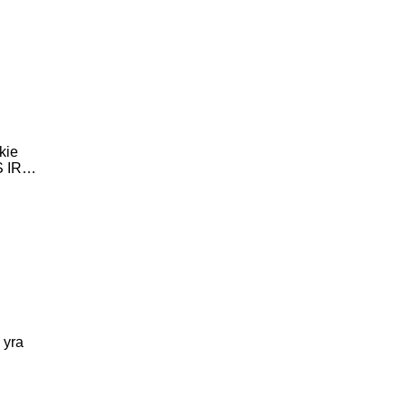
kie
S IR…
 yra