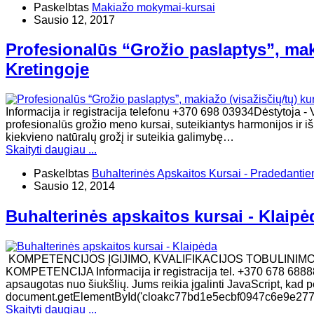
Paskelbtas
Makiažo mokymai-kursai
Sausio 12, 2017
Profesionalūs “Grožio paslaptys”, maki
Kretingoje
Informacija ir registracija telefonu +370 698 03934Dėstyt
profesionalūs grožio meno kursai, suteikiantys harmonijos ir i
kiekvieno natūralų grožį ir suteikia galimybę…
Skaityti daugiau ...
Paskelbtas
Buhalterinės Apskaitos Kursai - Pradedanti
Sausio 12, 2014
Buhalterinės apskaitos kursai - Klaipė
KOMPETENCIJOS ĮGIJIMO, KVALIFIKACIJOS TOBULINIM
KOMPETENCIJA Informacija ir registracija tel. +370 678 68888
apsaugotas nuo šiukšlių. Jums reikia įgalinti JavaScript, kad per
document.getElementById('cloakc77bd1e5ecbf0947c6e9e2777
Skaityti daugiau ...